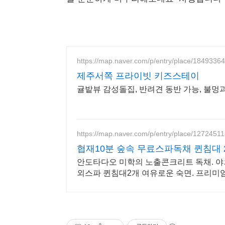
https://map.naver.com/p/entry/place/1849336
제주서쪽 프라이빗 키즈스테이
귤밭뷰 감성돌집, 반려견 동반 가능, 불멍
https://map.naver.com/p/entry/place/1272451
협재10분 숲속 무료스파독채 퀸침대 
안도타다오 미학의 노출콘크리트 독채. 
외스파 퀸침대2개 여유로운 숙면. 프리미
없는 청결