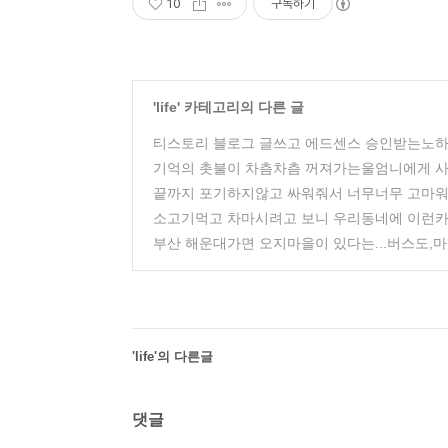
10
구독하기
'
life
' 카테고리의 다른 글
티스토리 블로그 글쓰고 에드센스 승인받는노
기억의 촛불이 차츰차츰 꺼져가는울엄니에게 사
끝까지 포기하지않고 싸워줘서 너무너무 고마워
소고기먹고 차마시려고 보니 우리동네에 이런
부산 해운대가면 오지마을이 있다는...버스도,
'life'의 다른글
댓글