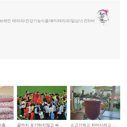
브레인 테라피/건강기능식품/뷰티테라피/일상/스킨5/바
기억의 촛불이 차츰차츰 꺼져가는울엄니에게 사드린 포근한 이불
끝까지 포기하지않고 싸워줘서 너무너무 고마워~
소고기먹고 차마시려고 보니 우리동네에 이런카페가있네~