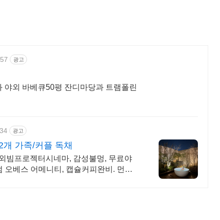
457
광고
과 야외 바베큐50평 잔디마당과 트램폴린
134
광고
2개 가족/커플 독채
야외빔프로젝터시네마, 감성불멍, 무료야
엄 오베스 어메니티, 캡슐커피완비. 먼지