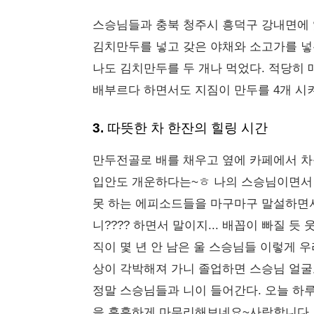
스승님들과 충북 청주시 흥덕구 강내면에 
김치만두를 넣고 갖은 야채와 소고가를 넣
나도 김치만두를 두 개나 먹었다. 적당히 
배부르다 하면서도 지짐이 만두를 4개 시켜
3. 따뜻한 차 한잔의 힐링 시간
만두전골로 배를 채우고 옆에 카페에서 차
입안도 개운하다는~ㅎ 나의 스승님이면서 
못 하는 에피소드들을 마구마구 말설하면서
니???? 하면서 말이지... 배꼽이 빠질 듯
직이 몇 년 안 남은 울 스승님들 이렇게 우
상이 각박해져 가니 졸업하면 스승님 얼굴도
정말 스승님들과 니이 들어간다. 오늘 하루
을 훈훈하게 마무리해보네요~사랑합니다