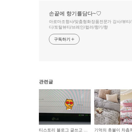
손끝에 향기를담다~♡
아로마조향사/맞춤형화장품전문가 강사/뷰티/
디/토탈뷰티/브레인/컬러/향기/향
구독하기
관련글
티스토리 블로그 글쓰고 에드센스 승인받는노하우