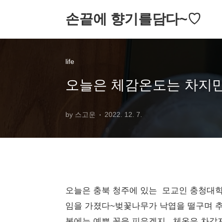
손끝에 향기를담다~♡
life
오늘은 체감온도는 차지만
by 스고운
2022. 12. 7.
오늘은 충북 청주에 있는 모교인 충청대
임을 가졌다~벚꽃나무가 낙엽을 떨구며 추운
봄에는 예쁜 꽃을 피우겠지.. 체온은 차