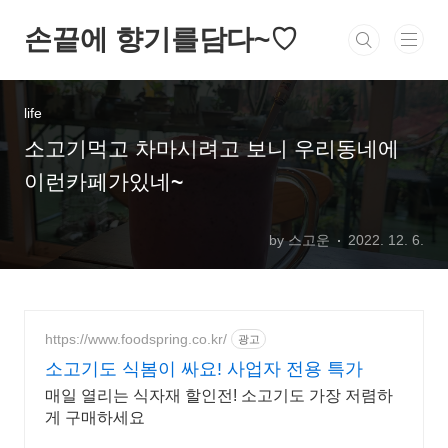
손끝에 향기를담다~♡
life
소고기먹고 차마시려고 보니 우리동네에
이런카페가있네~
by 스고운
2022. 12. 6.
https://www.foodspring.co.kr/
광고
소고기도 식봄이 싸요! 사업자 전용 특가
매일 열리는 식자재 할인전! 소고기도 가장 저렴하
게 구매하세요