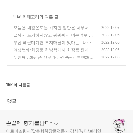
'
life
' 카테고리의 다른 글
오늘은 체감온도는 차지만 맘만은 너무너무
2022.12.07
따뜻한 하루이다~
끝까지 포기하지않고 싸워줘서 너무너무 고
(215)
2022.12.06
마워~
부산 해운대가면 오지마을이 있다는...버스
(3)
2022.12.05
도,마트도 전혀없는 그곳
여섯번째:화장품 처방학에서 화장품 판매의
(6)
2022.12.05
중요성과 판매노하우
두번째 : 화장품 전문가 과정중~ 피부변화에
(2)
2022.12.05
따른 피부타입을 알아볼께요~~
(4)
'life'의 다른글
댓글
손끝에 향기를담다~♡
아로마조향사/맞춤형화장품전문가 강사/뷰티/브레인