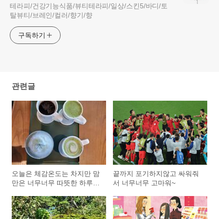
테라피/건강기능식품/뷰티테라피/일상/스킨5/바디/토
탈뷰티/브레인/컬러/향기/향
구독하기
관련글
오늘은 체감온도는 차지만 맘
끝까지 포기하지않고 싸워줘
만은 너무너무 따뜻한 하루이
서 너무너무 고마워~
다~