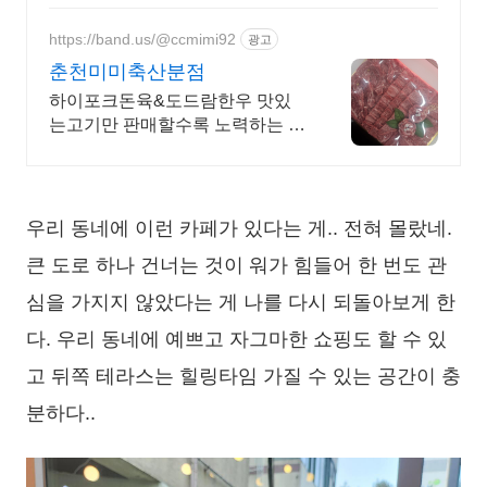
https://band.us/@ccmimi92
광고
춘천미미축산분점
하이포크돈육&도드람한우 맛있
는고기만 판매할수록 노력하는 정
육점소고기 최상의 한우를 저렴한
가격으로 만나 보세요
우리 동네에 이런 카페가 있다는 게.. 전혀 몰랐네.
큰 도로 하나 건너는 것이 워가 힘들어 한 번도 관
심을 가지지 않았다는 게 나를 다시 되돌아보게 한
다. 우리 동네에 예쁘고 자그마한 쇼핑도 할 수 있
고 뒤쪽 테라스는 힐링타임 가질 수 있는 공간이 충
분하다..