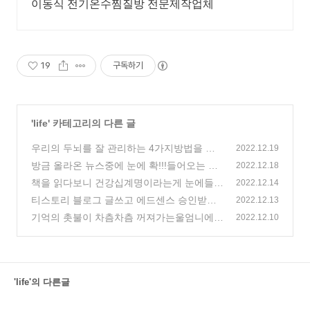
이동식 전기온수찜질방 전문제작업체
19
구독하기
'
life
' 카테고리의 다른 글
우리의 두뇌를 잘 관리하는 4가지방법을 알
2022.12.19
아보니~
방금 올라온 뉴스중에 눈에 확!!!들어오는 기
(15)
2022.12.18
사가있다~
책을 읽다보니 건강십계명이라는게 눈에들어
(2)
2022.12.14
오네요~건강십계명이 뭐지...
티스토리 블로그 글쓰고 에드센스 승인받는
(6)
2022.12.13
노하우
기억의 촛불이 차츰차츰 꺼져가는울엄니에게
(0)
2022.12.10
사드린 포근한 이불
(11)
'life'의 다른글