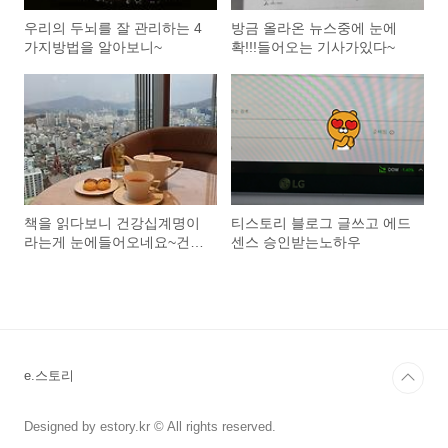
우리의 두뇌를 잘 관리하는 4
방금 올라온 뉴스중에 눈에
가지방법을 알아보니~
확!!!들어오는 기사가있다~
책을 읽다보니 건강십계명이
티스토리 블로그 글쓰고 에드
라는게 눈에들어오네요~건강
센스 승인받는노하우
십계명이 뭐지...
e.스토리
Designed by estory.kr © All rights reserved.