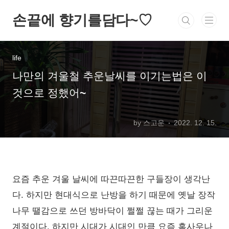
손끝에 향기를담다~♡
life
나만의 겨울철 추운날씨를 이기는법은 이
것으로 정했어~
by 스고운
2022. 12. 15.
요즘 추운 겨울 날씨에 따끈따끈한 구들장이 생각난
다. 하지만 현대식으로 난방을 하기 때문에 옛날 장작
나무 땔감으로 쓰던 방바닥이 쩔쩔 끊는 때가 그리운
계절이다. 하지만 시대가 시대인 만큼 요즘 홈사우나