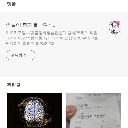
댓글
손끝에 향기를담다~♡
아로마조향사/맞춤형화장품전문가 강사/뷰티/브레인
테라피/건강기능식품/뷰티테라피/일상/스킨5/바디/토
탈뷰티/브레인/컬러/향기/향
구독하기
관련글